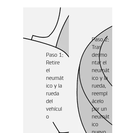
Paso 2:
Tras
Paso 1:
desmo
Retire
ntar el
el
neumát
neumát
ico y la
ico y la
rueda,
rueda
reempl
del
ácelo
vehícul
por un
o
neumát
ico
nuevo.