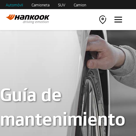
Automóvil
Camioneta
SUV
Camion
Guía de
mantenimiento