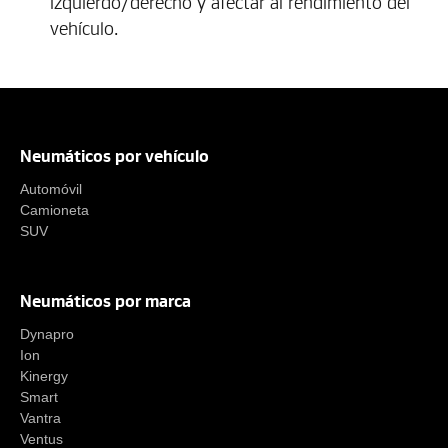
izquierdo/derecho y afectar al rendimiento del
vehículo.
Neumáticos por vehículo
Automóvil
Camioneta
SUV
Neumáticos por marca
Dynapro
Ion
Kinergy
Smart
Vantra
Ventus