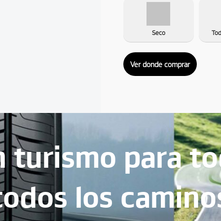
Seco
To
Ver donde comprar
an turismo para t
todos los camino