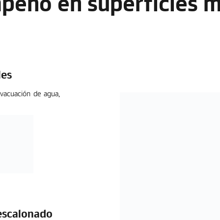
eño en superficies 
les
vacuación de agua,
escalonado