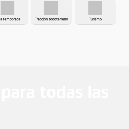
da temporada
Traccion todoterreno
Turismo
para todas las